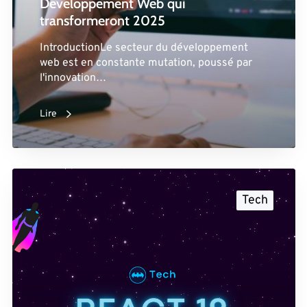
Développement Web qui
transformeront 2025
IntroductionLe secteur du développement
web est en constante mutation, poussé par
l'innovation…
Lire
Tech