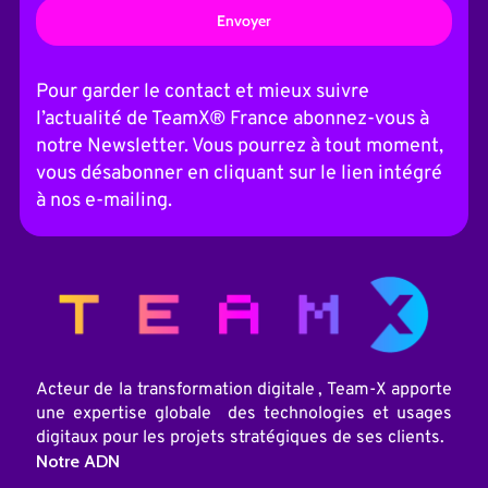
A
l
t
Pour garder le contact et mieux suivre
e
l’actualité de TeamX® France abonnez-vous à
r
n
notre Newsletter. Vous pourrez à tout moment,
a
vous désabonner en cliquant sur le lien intégré
t
i
à nos e-mailing.
v
e
:
Acteur de la transformation digitale , Team-X apporte
une expertise globale des technologies et usages
digitaux pour les projets stratégiques de ses clients.
Notre ADN