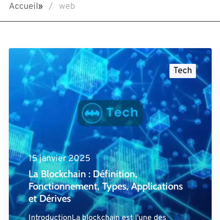
Accueil
»
web
Tech
15 janvier 2025
La Blockchain : Définition,
Fonctionnement, Types, Applications
et Dérives
IntroductionLa blockchain est l'une des