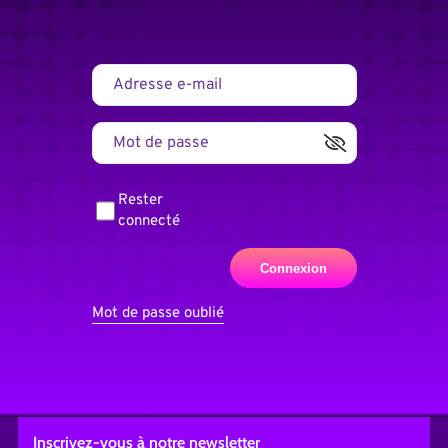
A
Rester
l
t
connecté
e
r
n
a
t
Mot de passe oublié
i
v
e
:
Inscrivez-vous
à notre newsletter