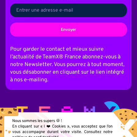
A
l
t
Pour garder le contact et mieux suivre
e
l’actualité de TeamX® France abonnez-vous à
r
n
notre Newsletter. Vous pourrez à tout moment,
a
vous désabonner en cliquant sur le lien intégré
t
i
à nos e-mailing.
v
e
:
Nous sommes les supers 🍪 !
En cliquant sur « I ❤️ Cookies », vous acceptez que l’on
vous accompagne durant votre visite. Consultez notre
Acteur de la transformation digitale , Team-X apporte