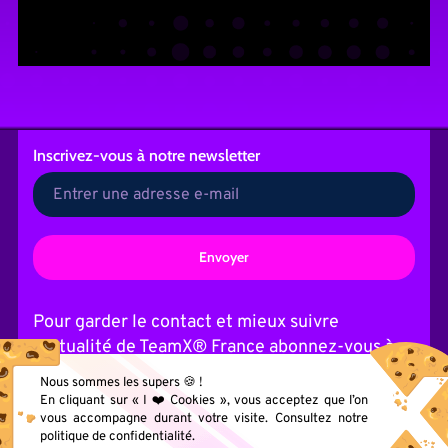
Inscrivez-vous
à notre newsletter
A
l
t
Pour garder le contact et mieux suivre
e
l’actualité de TeamX® France abonnez-vous à
r
n
notre Newsletter. Vous pourrez à tout moment,
Nous sommes les supers 🍪 !
a
vous désabonner en cliquant sur le lien intégré
t
En cliquant sur « I ❤️ Cookies », vous acceptez que l’on
i
vous accompagne durant votre visite. Consultez notre
à nos e-mailing.
v
politique de confidentialité.
e