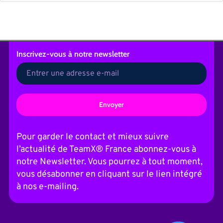
Inscrivez-vous
à notre newsletter
A
l
t
Pour garder le contact et mieux suivre
e
l’actualité de TeamX® France abonnez-vous à
r
n
notre Newsletter. Vous pourrez à tout moment,
a
vous désabonner en cliquant sur le lien intégré
t
i
à nos e-mailing.
v
e
: