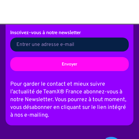
Inscrivez-vous
à notre newsletter
A
l
t
Pour garder le contact et mieux suivre
e
l’actualité de TeamX® France abonnez-vous à
r
n
notre Newsletter. Vous pourrez à tout moment,
a
vous désabonner en cliquant sur le lien intégré
t
i
à nos e-mailing.
v
e
: