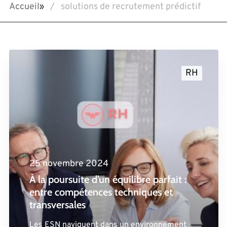
Accueil
»
solutions de recrutement prédictif
RH
25 novembre 2024
À la poursuite d’un équilibre parfait :
entre compétences techniques et
transversales
Les ESN naviguent dans un environnement