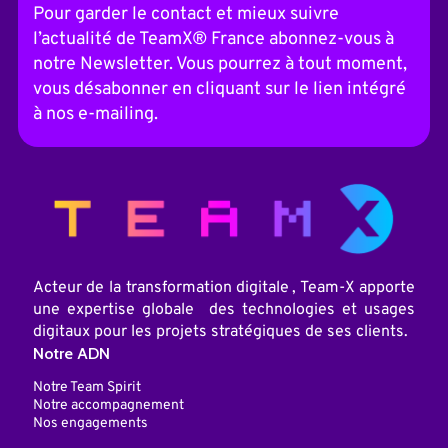
t
Pour garder le contact et mieux suivre
e
l’actualité de TeamX® France abonnez-vous à
r
n
notre Newsletter. Vous pourrez à tout moment,
a
vous désabonner en cliquant sur le lien intégré
t
i
à nos e-mailing.
v
e
:
Acteur de la transformation digitale , Team-X apporte
une expertise globale des technologies et usages
digitaux pour les projets stratégiques de ses clients.
Notre ADN
Notre Team Spirit
Notre accompagnement
Nos engagements