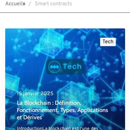
Accueil
»
Smart contracts
Tech
15 janvier 2025
La Blockchain : Définition,
Fonctionnement, Types, Applications
et Dérives
IntroductionLa blockchain est l'une des