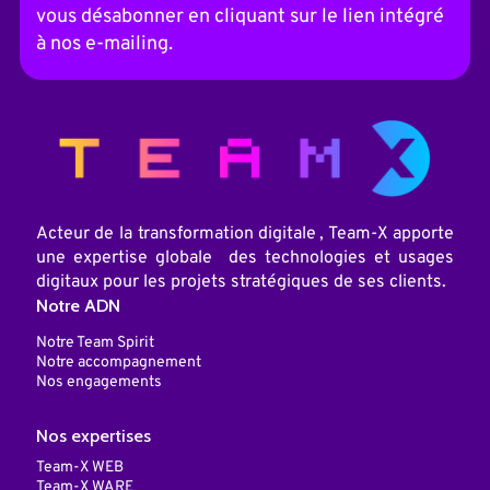
a
vous désabonner en cliquant sur le lien intégré
t
i
à nos e-mailing.
v
e
:
Acteur de la transformation digitale , Team-X apporte
une expertise globale des technologies et usages
digitaux pour les projets stratégiques de ses clients.
Notre ADN
Notre Team Spirit
Notre accompagnement
Nos engagements
Nos expertises
Team-X WEB
Team-X WARE