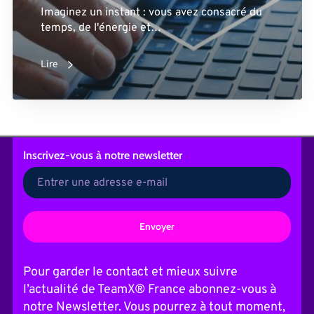
Imaginez un instant : vous avez consacré du
temps, de l'énergie et…
Lire
Inscrivez-vous
à notre newsletter
A
l
t
Pour garder le contact et mieux suivre
e
l’actualité de TeamX® France abonnez-vous à
r
n
notre Newsletter. Vous pourrez à tout moment,