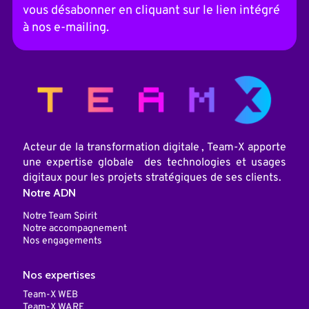
a
vous désabonner en cliquant sur le lien intégré
t
i
à nos e-mailing.
v
e
:
Acteur de la transformation digitale , Team-X apporte
une expertise globale des technologies et usages
digitaux pour les projets stratégiques de ses clients.
Notre ADN
Notre Team Spirit
Notre accompagnement
Nos engagements
Nos expertises
Team-X WEB
Team-X WARE