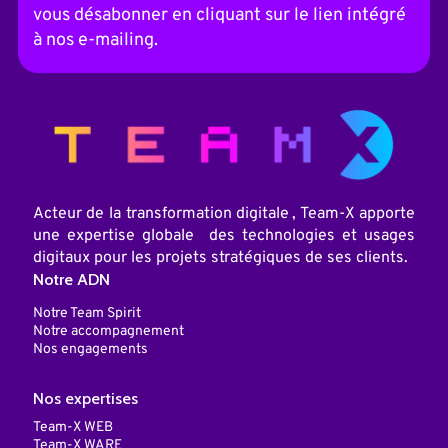
a
vous désabonner en cliquant sur le lien intégré
t
i
à nos e-mailing.
v
e
:
Acteur de la transformation digitale , Team-X apporte
une expertise globale des technologies et usages
digitaux pour les projets stratégiques de ses clients.
Notre ADN
Notre Team Spirit
Notre accompagnement
Nos engagements
Nos expertises
Team-X WEB
Team-X WARE