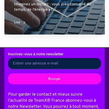
Imaginez un instant : vous avez consacré du
temps, de l'énergie et…
Lire
Inscrivez-vous
à notre newsletter
A
l
t
Pour garder le contact et mieux suivre
e
l’actualité de TeamX® France abonnez-vous à
r
n
notre Newsletter. Vous pourrez à tout moment,