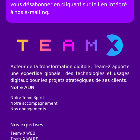
a
vous désabonner en cliquant sur le lien intégré
t
i
à nos e-mailing.
v
e
:
Acteur de la transformation digitale , Team-X apporte
une expertise globale des technologies et usages
digitaux pour les projets stratégiques de ses clients.
Notre ADN
Notre Team Spirit
Notre accompagnement
Nos engagements
Nos expertises
Team-X WEB
Team-X WARE