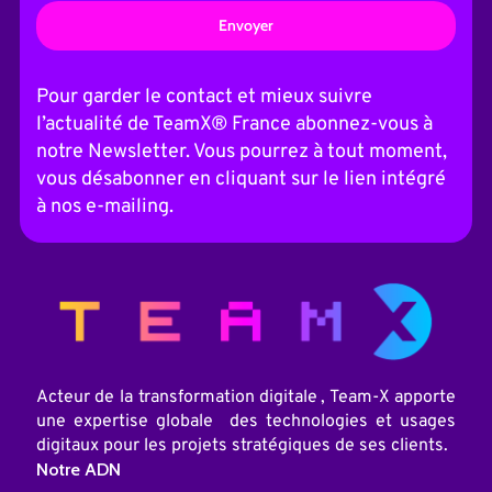
A
l
t
Pour garder le contact et mieux suivre
e
l’actualité de TeamX® France abonnez-vous à
r
n
notre Newsletter. Vous pourrez à tout moment,
a
vous désabonner en cliquant sur le lien intégré
t
i
à nos e-mailing.
v
e
:
Acteur de la transformation digitale , Team-X apporte
une expertise globale des technologies et usages
digitaux pour les projets stratégiques de ses clients.
Notre ADN