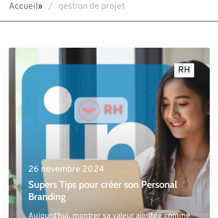
Accueil
»
gestion de projet
RH
26 novembre 2024
Supers Tips pour créer son Personal
Branding
Aujourd'hui, montrer sa valeur ajoutée comme