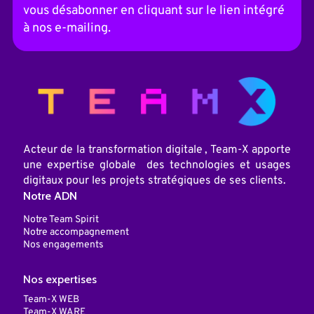
a
vous désabonner en cliquant sur le lien intégré
t
i
à nos e-mailing.
v
e
:
Acteur de la transformation digitale , Team-X apporte
une expertise globale des technologies et usages
digitaux pour les projets stratégiques de ses clients.
Notre ADN
Notre Team Spirit
Notre accompagnement
Nos engagements
Nos expertises
Team-X WEB
Team-X WARE