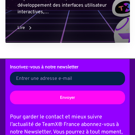
développement des interfaces utilisateur
interactives,…
Lire
Inscrivez-vous
à notre newsletter
A
l
t
Pour garder le contact et mieux suivre
e
l’actualité de TeamX® France abonnez-vous à
r
n
notre Newsletter. Vous pourrez à tout moment,