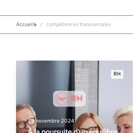
Accueil
»
compétences transversales
RH
25 novembre 2024
À la poursuite d’un équilibre