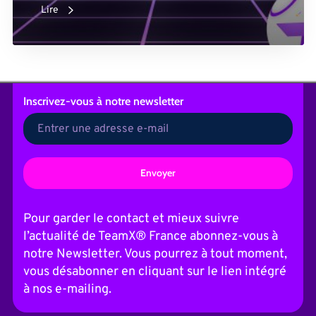
Lire
Inscrivez-vous
à notre newsletter
A
l
t
Pour garder le contact et mieux suivre
e
l’actualité de TeamX® France abonnez-vous à
r
n
notre Newsletter. Vous pourrez à tout moment,
a
vous désabonner en cliquant sur le lien intégré
t
i
à nos e-mailing.
v
e