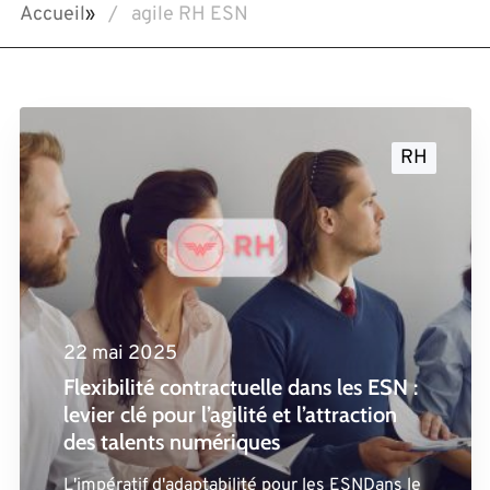
Accueil
»
agile RH ESN
RH
22 mai 2025
Flexibilité contractuelle dans les ESN :
levier clé pour l’agilité et l’attraction
des talents numériques
L'impératif d'adaptabilité pour les ESNDans le