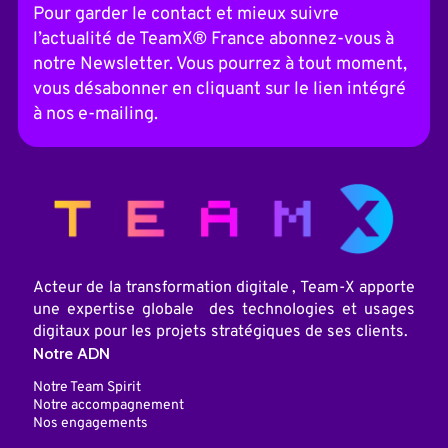
t
Pour garder le contact et mieux suivre
e
l’actualité de TeamX® France abonnez-vous à
r
n
notre Newsletter. Vous pourrez à tout moment,
a
vous désabonner en cliquant sur le lien intégré
t
i
à nos e-mailing.
v
e
:
Acteur de la transformation digitale , Team-X apporte
une expertise globale des technologies et usages
digitaux pour les projets stratégiques de ses clients.
Notre ADN
Notre Team Spirit
Notre accompagnement
Nos engagements