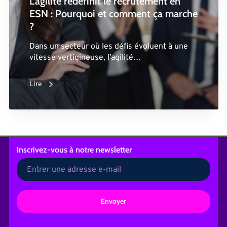
L’agilité redéfinit le recrutement en
ESN : Pourquoi et comment ça marche
?
Dans un secteur où les défis évoluent à une
vitesse vertigineuse, l’agilité…
Lire
Inscrivez-vous
à notre newsletter
A
l