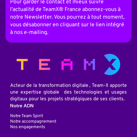
t
Pour garder le contact et mieux suivre
e
l’actualité de TeamX® France abonnez-vous à
r
n
notre Newsletter. Vous pourrez à tout moment,
a
vous désabonner en cliquant sur le lien intégré
t
i
à nos e-mailing.
v
e
:
Acteur de la transformation digitale , Team-X apporte
une expertise globale des technologies et usages
digitaux pour les projets stratégiques de ses clients.
Notre ADN
Notre Team Spirit
Notre accompagnement
Nos engagements