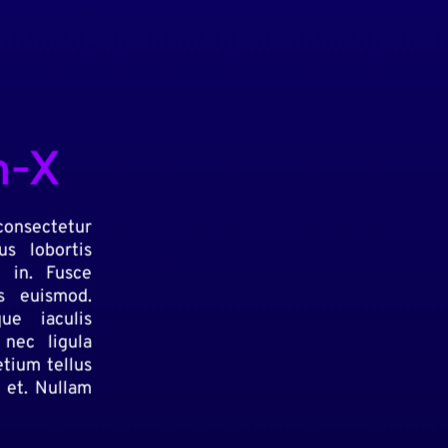
m-X
onsectetur
us lobortis
r in. Fusce
s euismod.
ue iaculis
 nec ligula
etium tellus
t et. Nullam