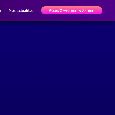
r
Nos actualités
Accès X-women & X-men