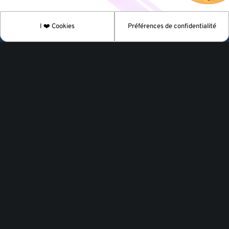
I ❤️ Cookies
Préférences de confidentialité
20 janvier 2025
Blue Monday et Bien-être numérique :
exploiter la technologie pour
préserver notre santé mentale
Tech