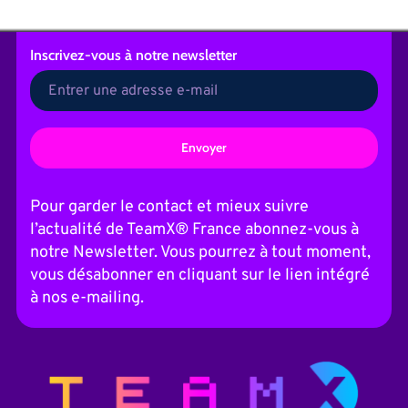
Inscrivez-vous
à notre newsletter
A
l
t
Pour garder le contact et mieux suivre
e
l’actualité de TeamX® France abonnez-vous à
r
n
notre Newsletter. Vous pourrez à tout moment,
a
vous désabonner en cliquant sur le lien intégré
t
i
à nos e-mailing.
v
e
: