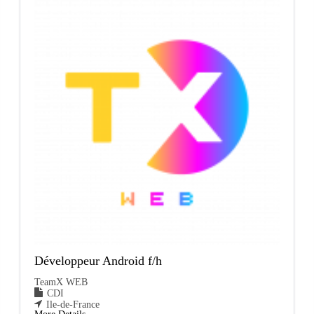
Développeur Android f/h
TeamX WEB
CDI
Ile-de-France