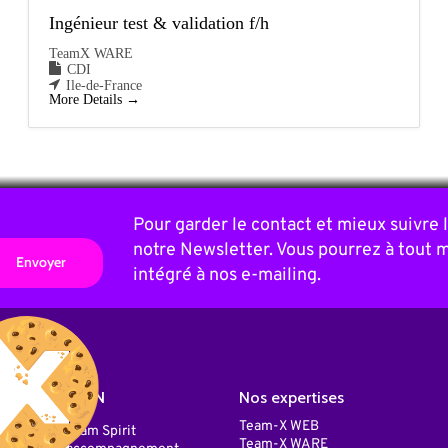
Ingénieur test & validation f/h
TeamX WARE
CDI
Ile-de-France
More Details
Pour garder le contact et mieux suivre
notre Newsletter. Vous pourrez à tout 
intégré à nos e-mailing.
Notre ADN
Nos expertises
Team-X WEB
Notre Team Spirit
Team-X WARE