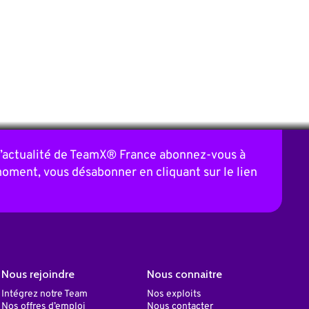
 l’actualité de TeamX® France abonnez-vous à
moment, vous désabonner en cliquant sur le lien
Nous rejoindre
Nous connaitre
Intégrez notre Team
Nos exploits
Nos offres d’emploi
Nous contacter