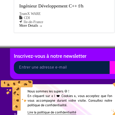
Ingénieur Développement C++ f/h
TeamX WARE
CDI
Ile-de-France
More Details
Inscrivez-vous
à notre newsletter
A
l
t
e
Nous sommes les supers 🍪 !
r
n
En cliquant sur « I ❤️ Cookies », vous acceptez que l’on
a
vous accompagne durant votre visite. Consultez notre
t
politique de confidentialité.
i
Acteur de la transformation digitale ,
v
Lire la politique de confidentialité