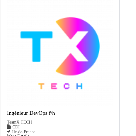
Ingénieur DevOps f/h
TeamX TECH
CDI
Ile-de-France